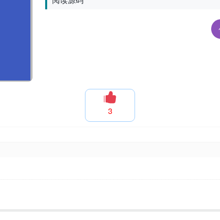
阅读源码
3