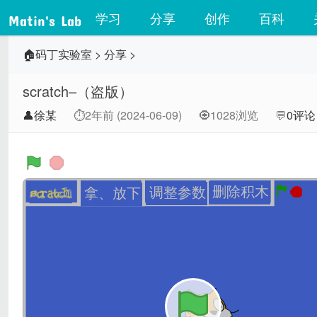
学习
分享
创作
百科
Matin's Lab
🏠码丁实验室
>
分享
>
scratch–（盗版）
👤徐某
⏱2年前 (2024-06-09)
🧿1028浏览
💬
0评论