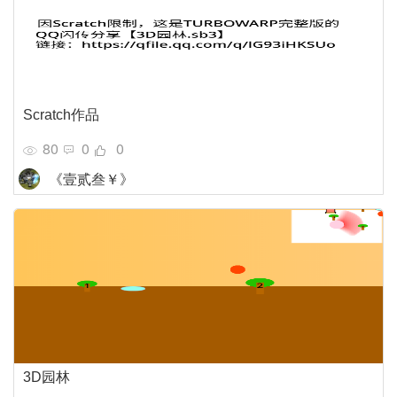
Scratch作品
80
0
0
《壹贰叁￥》
3D园林