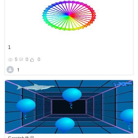
1
5
0
0
1