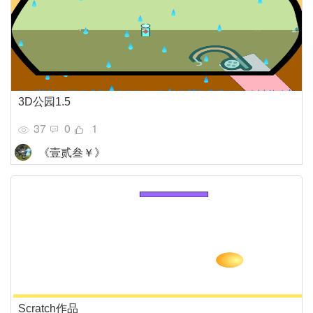
3D公园1.5
37
0
1
《壹贰叁￥》
Scratch作品