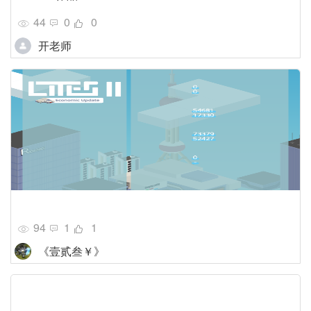
44
0
0
开老师
94
1
1
《壹贰叁￥》