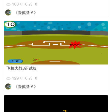
108
0
0
《壹贰叁￥》
飞机大战8正试版
129
0
0
《壹贰叁￥》