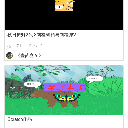
秋日原野2代 8肉桂树精与肉桂弹VI
171
0
2
《壹贰叁￥》
Scratch作品