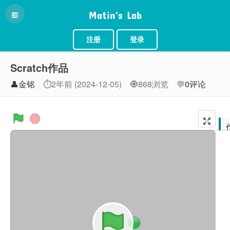
Matin's Lab
注册
登录
Scratch作品
👤金铭
⏱2年前 (2024-12-05)
🧿868浏览
💬
0评论