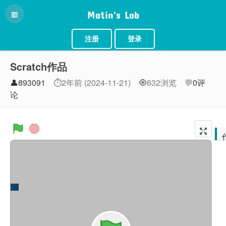
Matin's Lab
注册
登录
Scratch作品
👤893091
⏱2年前 (2024-11-21)
🧿632浏览
💬
0评
论