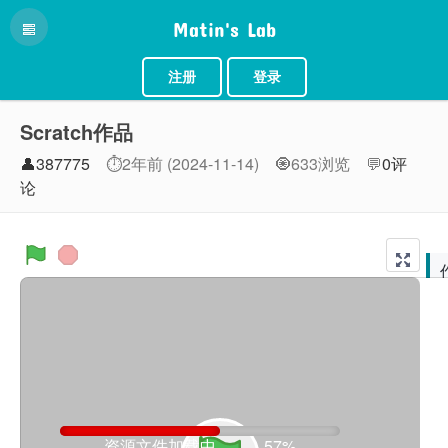
Matin's Lab
注册
登录
Scratch作品
👤387775
⏱2年前 (2024-11-14)
🧿633浏览
💬
0评
论
资源文件加载中。。。57%