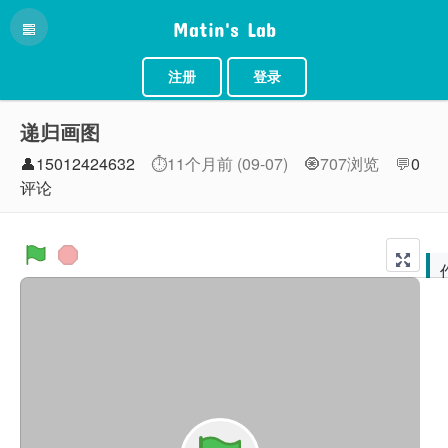
Matin's Lab
注册
登录
递归画图
👤15012424632
⏱11个月前 (09-07)
🧿707浏览
💬
0
评论