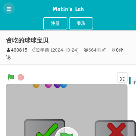
Matin's Lab
注册
登录
贪吃的球球宝贝
👤460815
⏱2年前 (2024-10-24)
🧿664浏览
💬
0评
论