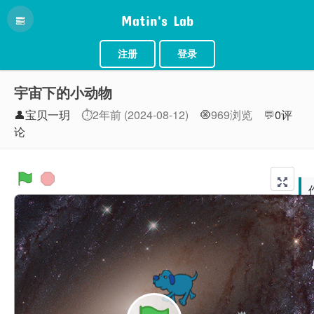
Matin's Lab
注册
登录
宇宙下的小动物
👤宝贝一玥
⏱2年前 (2024-08-12)
🧿969浏览
💬
0评
论